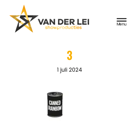
Door
Van der Lei
naar
HEADER
de
Showproducties
RECHTS
hoofd
inhoud
3
1 juli 2024