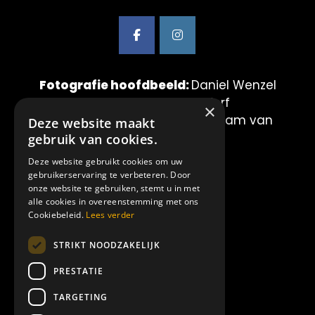
Fotografie hoofdbeeld:
Daniel Wenzel
& Maurice van der Werf
×
Fotografie showbeelden:
Mirjam van
Deze website maakt
der Lei Fotografie
gebruik van cookies.
Deze website gebruikt cookies om uw
LINKS:
gebruikerservaring te verbeteren. Door
onze website te gebruiken, stemt u in met
alle cookies in overeenstemming met ons
Home
Cookiebeleid.
Lees verder
Showproducties
STRIKT NOODZAKELIJK
Amilia
Over ons
PRESTATIE
Contact
TARGETING
Offerte