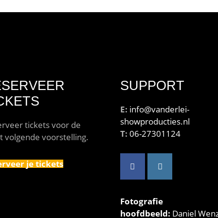
ESERVEER
SUPPORT
CKETS
E:
info@vanderlei-
showproducties.nl
rveer tickets voor de
T:
06-27301124
t volgende voorstelling.
rveer je tickets
Fotografie
hoofdbeeld:
Daniel Wenz