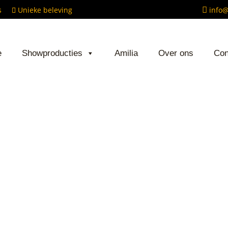
ows
Unieke beleving
info@
ADER
e
Showproducties
Amilia
Over ons
Con
CHTS