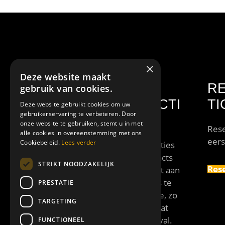
×
Deze website maakt
VAN DER LEI
R
gebruik van cookies.
SHOWPRODUCTI
TI
Deze website gebruikt cookies om uw
gebruikerservaring te verbeteren. Door
ES
onze website te gebruiken, stemt u in met
Rese
alle cookies in overeenstemming met ons
eers
Cookiebeleid.
Lees verder
Van der Lei Showproducties
verzorgt professionele acts
STRIKT NOODZAKELIJK
Rese
met een grote diversiteit aan
disciplines. Elke act is los te
PRESTATIE
boeken of als combinatie, zo
TARGETING
is er altijd een act op maat
voor jouw event of festival.
FUNCTIONEEL