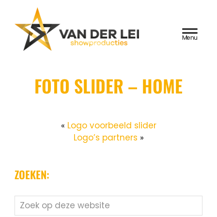
Door
Van der Lei
naar
HEADER
de
Showproducties
RECHTS
hoofd
inhoud
FOTO SLIDER – HOME
«
Logo voorbeeld slider
Logo’s partners
»
ZOEKEN:
Zoek
op