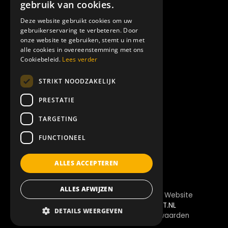
der Lei Fotografie
gebruik van cookies.
Deze website gebruikt cookies om uw
LINKS:
gebruikerservaring te verbeteren. Door
onze website te gebruiken, stemt u in met
alle cookies in overeenstemming met ons
Home
Cookiebeleid.
Lees verder
Showproducties
STRIKT NOODZAKELIJK
Amilia
Over ons
PRESTATIE
Contact
TARGETING
Offerte
FUNCTIONEEL
ALLES ACCEPTEREN
ALLES AFWIJZEN
© 2026
Van der Lei Showproducties
| Website
ontwikkeling door
WEBSITEBEREIKT.NL
DETAILS WEERGEVEN
PRIVACYVERKLARING
Privacyverklaring
| Algemene voorwaarden