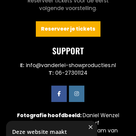
Reserveer tickets voor de eerst
volgende voorstelling.
Reserveer je tickets
SUPPORT
E:
info@vanderlei-showproducties.nl
T:
06-27301124
Fotografie hoofdbeeld:
Daniel Wenzel
& Maurice van der Werf
×
Fotografie showbeelden:
Mirjam van
Deze website maakt