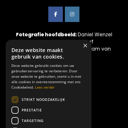
Fotografie hoofdbeeld:
Daniel Wenzel
& Maurice van der Werf
×
Fotografie showbeelden:
Mirjam van
Deze website maakt
der Lei Fotografie
gebruik van cookies.
Deze website gebruikt cookies om uw
LINKS:
gebruikerservaring te verbeteren. Door
onze website te gebruiken, stemt u in met
alle cookies in overeenstemming met ons
Home
Cookiebeleid.
Lees verder
Showproducties
STRIKT NOODZAKELIJK
Amilia
Over ons
PRESTATIE
Contact
TARGETING
Offerte