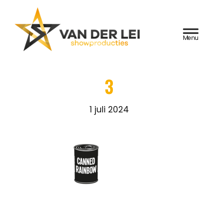
Door
Van der Lei
naar
HEADER
de
Showproducties
RECHTS
hoofd
inhoud
3
1 juli 2024