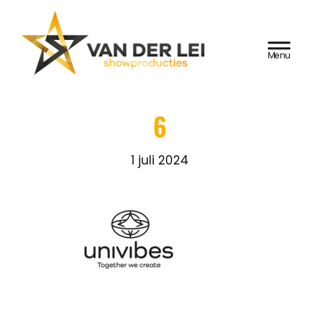
Door
Van der Lei
naar
HEADER
de
Showproducties
RECHTS
hoofd
inhoud
6
1 juli 2024