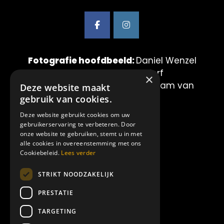
Fotografie hoofdbeeld:
Daniel Wenzel
& Maurice van der Werf
×
Fotografie showbeelden:
Mirjam van
Deze website maakt
der Lei Fotografie
gebruik van cookies.
Deze website gebruikt cookies om uw
LINKS:
gebruikerservaring te verbeteren. Door
onze website te gebruiken, stemt u in met
alle cookies in overeenstemming met ons
Home
Cookiebeleid.
Lees verder
Showproducties
STRIKT NOODZAKELIJK
Amilia
Over ons
PRESTATIE
Contact
TARGETING
Offerte