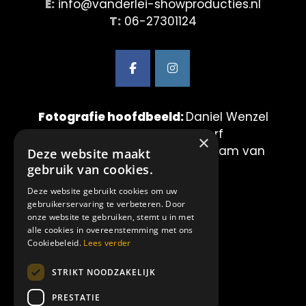
E:
info@vanderlei-showproducties.nl
T:
06-27301124
Fotografie hoofdbeeld:
Daniel Wenzel
& Maurice van der Werf
×
Fotografie showbeelden:
Mirjam van
Deze website maakt
der Lei Fotografie
gebruik van cookies.
Deze website gebruikt cookies om uw
LINKS:
gebruikerservaring te verbeteren. Door
onze website te gebruiken, stemt u in met
alle cookies in overeenstemming met ons
Home
Cookiebeleid.
Lees verder
Showproducties
STRIKT NOODZAKELIJK
Amilia
Over ons
PRESTATIE