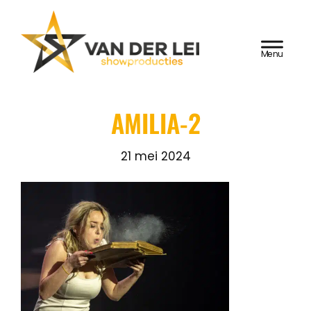
Door
Van der Lei
naar
HEADER
de
Showproducties
RECHTS
hoofd
inhoud
AMILIA-2
21 mei 2024