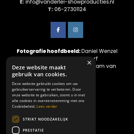
E:
info@vanderlei-showproducties.nl
T:
06-27301124
Fotografie hoofdbeeld:
Daniel Wenzel
& Maurice van der Werf
×
Fotografie showbeelden:
Mirjam van
Deze website maakt
der Lei Fotografie
gebruik van cookies.
Deze website gebruikt cookies om uw
LINKS:
gebruikerservaring te verbeteren. Door
onze website te gebruiken, stemt u in met
alle cookies in overeenstemming met ons
Home
Cookiebeleid.
Lees verder
Showproducties
STRIKT NOODZAKELIJK
Amilia
Over ons
PRESTATIE