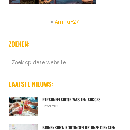
«
Amilia-27
ZOEKEN:
Zoek
op
deze
website
LAATSTE NIEUWS:
PERSONEELSUITJE WAS EEN SUCCES
1 mei 2021
BINNENKORT: KORTINGEN OP ONZE DIENSTEN