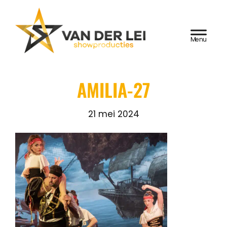
Door
Van der Lei
naar
HEADER
de
Showproducties
RECHTS
hoofd
inhoud
AMILIA-27
21 mei 2024