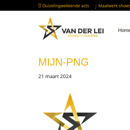
Door
Duizelingwekkende acts
Maatwerk sh
naar
de
Van der Lei
HE
hoofd
Hom
RE
Showproducties
inhoud
MIJN-PNG
21 maart 2024