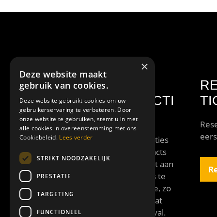
×
Deze website maakt
VAN DER LEI
R
gebruik van cookies.
SHOWPRODUCTI
TI
Deze website gebruikt cookies om uw
gebruikerservaring te verbeteren. Door
ES
onze website te gebruiken, stemt u in met
Rese
alle cookies in overeenstemming met ons
eers
Cookiebeleid.
Lees verder
Van der Lei Showproducties
verzorgt professionele acts
STRIKT NOODZAKELIJK
met een grote diversiteit aan
Re
disciplines. Elke act is los te
PRESTATIE
boeken of als combinatie, zo
TARGETING
is er altijd een act op maat
voor jouw event of festival.
FUNCTIONEEL