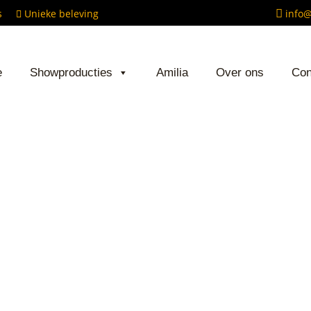
ows
Unieke beleving
info@
ADER
e
Showproducties
Amilia
Over ons
Con
CHTS