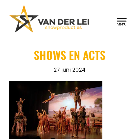
Door
Van der Lei
naar
HEADER
de
Showproducties
RECHTS
hoofd
inhoud
SHOWS EN ACTS
27 juni 2024