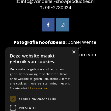
E:
info@vanderlei-showproducties.nl
T:
06-27301124
Fotografie hoofdbeeld:
Daniel Wenzel
& Maurice van der Werf
×
Fotografie showbeelden:
Mirjam van
Deze website maakt
der Lei Fotografie
gebruik van cookies.
Deze website gebruikt cookies om uw
LINKS:
gebruikerservaring te verbeteren. Door
onze website te gebruiken, stemt u in met
alle cookies in overeenstemming met ons
Home
Cookiebeleid.
Lees verder
Showproducties
STRIKT NOODZAKELIJK
Amilia
Over ons
PRESTATIE