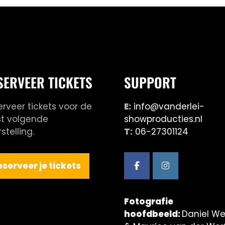
SERVEER TICKETS
SUPPORT
erveer tickets voor de
E:
info@vanderlei-
st volgende
showproducties.nl
stelling.
T:
06-27301124
eserveer je tickets
Fotografie
hoofdbeeld:
Daniel We