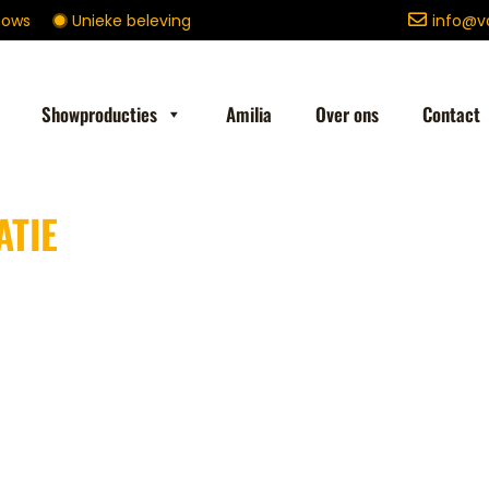
shows
Unieke beleving
info@v
DER
HTS
Showproducties
Amilia
Over ons
Contact
ATIE