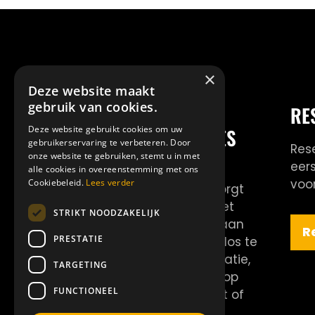
×
Deze website maakt
gebruik van cookies.
VAN DER LEI
RE
Deze website gebruikt cookies om uw
SHOWPRODUCTIES
gebruikerservaring te verbeteren. Door
Res
onze website te gebruiken, stemt u in met
eer
Van der Lei
alle cookies in overeenstemming met ons
voor
Cookiebeleid.
Lees verder
Showproducties verzorgt
professionele acts met
STRIKT NOODZAKELIJK
een grote diversiteit aan
R
PRESTATIE
disciplines. Elke act is los te
boeken of als combinatie,
TARGETING
zo is er altijd een act op
FUNCTIONEEL
maat voor jouw event of
festival.